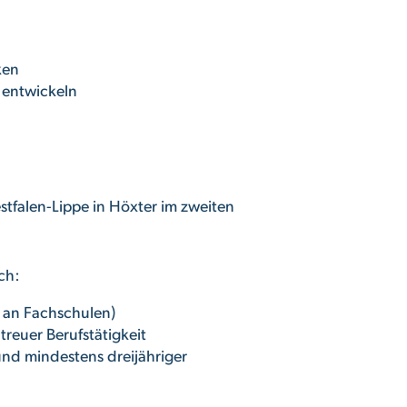
ken
 entwickeln
tfalen-Lippe in Höxter im zweiten
ch:
e an Fachschulen)
reuer Berufstätigkeit
nd mindestens dreijähriger