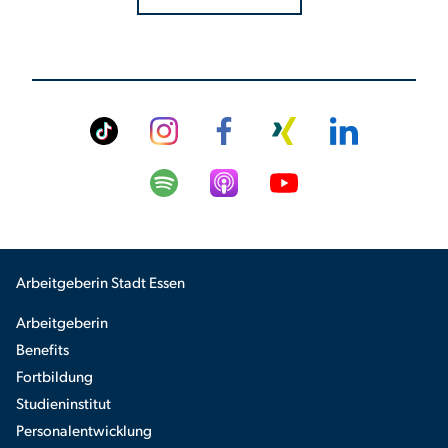
Auswahlgespräche können aus verschiedenen Assessment-Center-
Elementen bestehen und sind je nach Stelle individuell gestaltet. In
der Einladung zum Auswahlgespräch wird Ihnen mitgeteilt, welches
Element zur Anwendung kommt. Ein feststehender Bestandteil des
Auswahlverfahrens ist das Interview. Um hier eine Vergleichbarkeit
gewährleisten zu können, werden allen Bewerbenden die gleichen
Fragen gestellt.
Arbeitgeberin Stadt Essen
Arbeitgeberin
Benefits
Fortbildung
Studieninstitut
Personalentwicklung