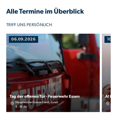
Alle Termine im Überblick
TRIFF UNS PERSÖNLICH
06.09.2026
10.0
Tag der offenen Tür - Feuerwehr Essen
A! Fest
Hauptwache Eiserne Hand, Essen
Zech
8 - 18 Uhr
9 - 1