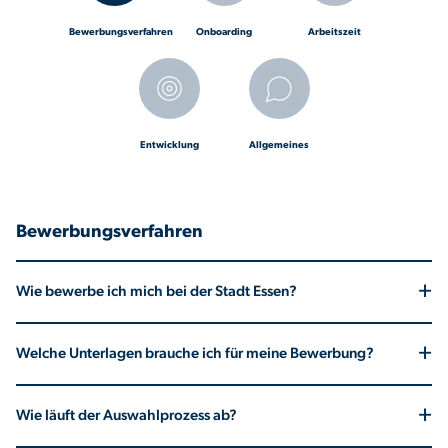
Bewerbungsverfahren
Onboarding
Arbeitszeit
Entwicklung
Allgemeines
Bewerbungsverfahren
+
Wie bewerbe ich mich bei der Stadt Essen?
Du kannst dich direkt über unser Online-Bewerbungsportal oder
+
Welche Unterlagen brauche ich für meine Bewerbung?
über Whatsapp bewerben. Einfach die entsprechende
Ausschreibung auswählen, Formular ausfüllen, Unterlagen
In der Regel benötigen wir:
hochladen – fertig.
+
Wie läuft der Auswahlprozess ab?
- ein Anschreiben
- einen Lebenslauf