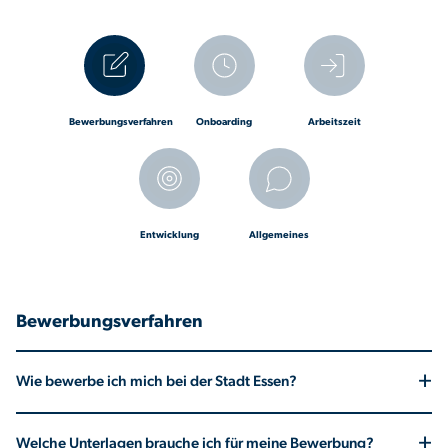
Bewerbungsverfahren
Onboarding
Arbeitszeit
Entwicklung
Allgemeines
Bewerbungsverfahren
+
Wie bewerbe ich mich bei der Stadt Essen?
Du kannst dich direkt über unser Online-Bewerbungsportal oder
+
Welche Unterlagen brauche ich für meine Bewerbung?
über Whatsapp bewerben. Einfach die entsprechende